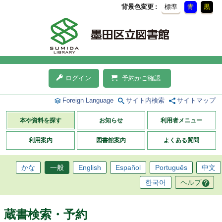
背景色変更
標準
青
黒
ログイン
予約かご確認
Foreign Language
サイト内検索
サイトマップ
本や資料を探す
お知らせ
利用者メニュー
利用案内
図書館案内
よくある質問
かな
一般
English
Español
Português
中文
한국어
ヘルプ
蔵書検索・予約