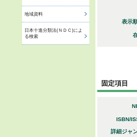
地域資料
表示
日本十進分類法(ＮＤＣ)によ
る検索
固定項目
N
ISBN/I
詳細ジャ