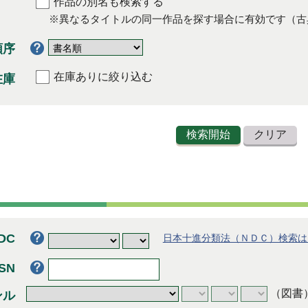
作品の別名も検索する
※異なるタイトルの同一作品を探す場合に有効です（古
順序
在庫ありに絞り込む
在庫
DC
日本十進分類法（ＮＤＣ）検索は
SSN
（図書
ンル