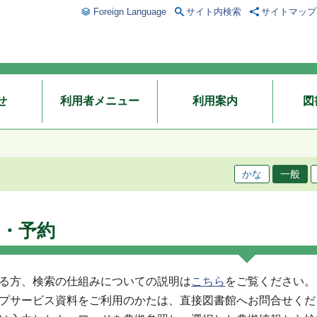
Foreign Language
サイト内検索
サイトマップ
せ
利用者メニュー
利用案内
図
かな
一般
・予約
る方、検索の仕組みについての説明は
こちら
をご覧ください。
プサービス資料をご利用のかたは、直接図書館へお問合せくだ