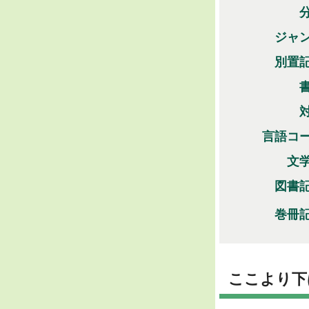
ジャ
別置
言語コ
文
図書
巻冊
ここより下