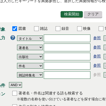
は入力したキーワードを典拠参照し、選択した典拠情報から検
図書
雑誌
録音
映像
対象
入力
条件
著者名・件名は関連する語も検索する
ョン
※複数の名称を使い分けている著者などを探す場合に有