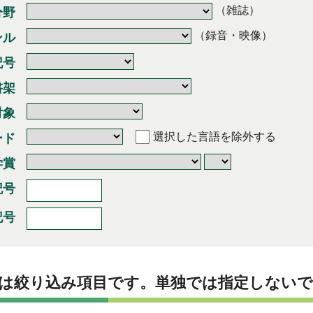
（雑誌）
分野
（録音・映像）
ンル
記号
書架
対象
選択した言語を除外する
ード
学賞
記号
記号
は絞り込み項目です。単独では指定しない