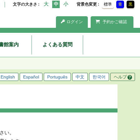
文字の大きさ
背景色変更
標準
青
黒
ログイン
予約かご確認
書館案内
よくある質問
English
Español
Português
中文
한국어
ヘルプ
さい。