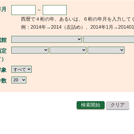
年月
～
西暦で４桁の年、あるいは、６桁の年月を入力して
例：2014年→2014（左詰め）、2014年1月→20140
蔵館
指定
て）
対象
件数