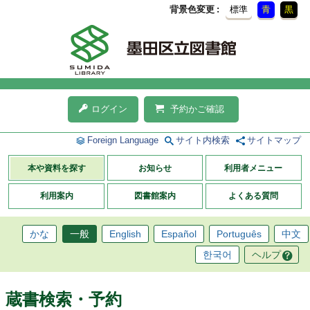
背景色変更
標準
青
黒
ログイン
予約かご確認
Foreign Language
サイト内検索
サイトマップ
本や資料を探す
お知らせ
利用者メニュー
利用案内
図書館案内
よくある質問
かな
一般
English
Español
Português
中文
한국어
ヘルプ
蔵書検索・予約