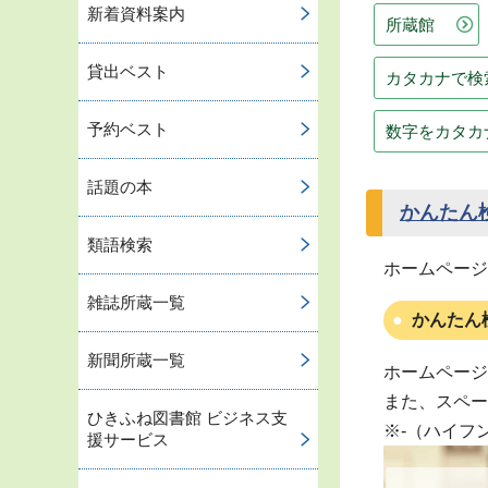
新着資料案内
所蔵館
貸出ベスト
カタカナで検
予約ベスト
数字をカタカ
話題の本
かんたん
類語検索
ホームページ
雑誌所蔵一覧
かんたん
新聞所蔵一覧
ホームページ
また、スペー
ひきふね図書館 ビジネス支
※-（ハイフ
援サービス