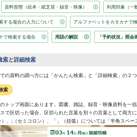
資料形態（絵本・紙芝居・録音・映像）
利用対象（一
索する場合の入力について
アルファベットをカタカナで
ナで検索する場合
用語の解説
「予約状況」照会
検索
と
詳細検索
での資料の調べ方には「かんたん検索」と「詳細検索」の２つ
検索
のトップ画面にあります。図書、雑誌、録音・映像資料を一括
スで区切った場合、区切られた言葉を別々の言葉として両方に
ン）、;（セミコロン）、「」（括弧）については「半角スペ