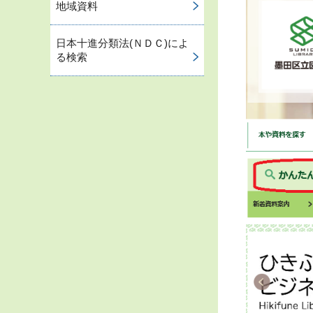
地域資料
日本十進分類法(ＮＤＣ)によ
る検索