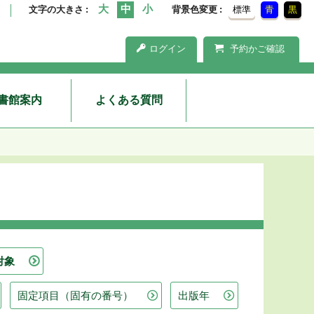
文字の大きさ
背景色変更
標準
青
黒
ログイン
予約かご確認
書館案内
よくある質問
対象
固定項目（固有の番号）
出版年