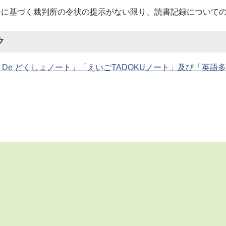
条に基づく裁判所の令状の提示がない限り、読書記録について
ク
 De どくしょノート」「えいごTADOKUノート」及び「英