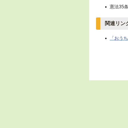
憲法35
関連リン
「おうち