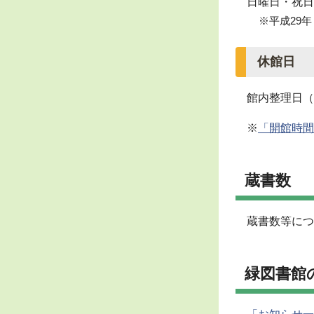
日曜日・祝日
※平成29
休館日
館内整理日（
※
「開館時間
蔵書数
蔵書数等につ
緑図書館