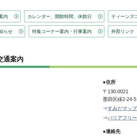
案内
カレンダー、開館時間、休館日
ティーンズ
知らせ
特集コーナー案内・行事案内
外部リンク
交通案内
●住所
〒130-0021
墨田区緑2-24-5
⇒
すみだマップ
⇒
バリアフリー
●連絡先