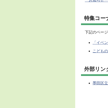
「お知らせ一
特集コー
下記のページ
「イベン
こどもの
外部リン
墨田区立