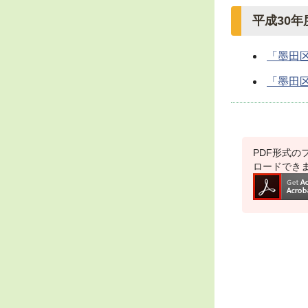
平成30年
「墨田
「墨田
PDF形式のフ
ロードでき