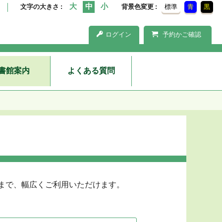
文字の大きさ
背景色変更
標準
青
黒
ログイン
予約かご確認
書館案内
よくある質問
者まで、幅広くご利用いただけます。