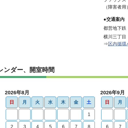
（障害者用
●交通案内
都営地下鉄
横川三丁目
⇒
区内循環
レンダー、開室時間
2026年8月
2026年9月
日
月
火
水
木
金
土
日
月
1
2
3
4
5
6
7
8
6
7