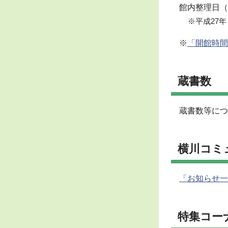
館内整理日（
※平成27
※
「開館時間
蔵書数
蔵書数等につ
横川コミ
「お知らせ一
特集コー