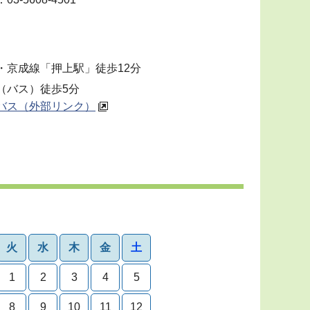
）
・京成線「押上駅」徒歩12分
（バス）徒歩5分
バス（外部リンク）
火
水
木
金
土
1
2
3
4
5
8
9
10
11
12