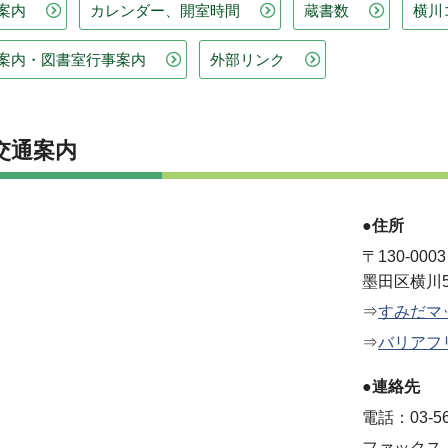
案内
カレンダー、開室時間
蔵書数
横川
案内・図書室行事案内
外部リンク
交通案内
●住所
〒130-0003
墨田区横川5
⇒
すみだマ
⇒
バリアフ
●連絡先
電話：03-56
ファックス：0