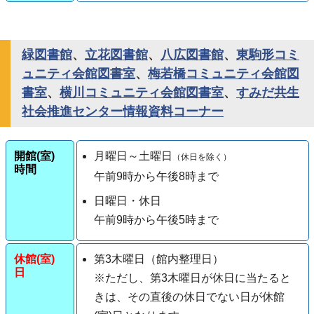
緑図書館
、
立花図書館
、
八広図書館
、
東駒形コミ
ュニティ会館図書室
、
梅若橋コミュニティ会館図
書室
、
横川コミュニティ会館図書室
、
すみだ共生
社会推進センター情報資料コーナー
開館(室)
月曜日～土曜日
（休日を除く）
時間
午前9時から午後8時まで
日曜日・休日
午前9時から午後5時まで
休館(室)
第3木曜日（館内整理日）
日
※ただし、第3木曜日が休日に当たると
きは、その直後の休日でない日が休館