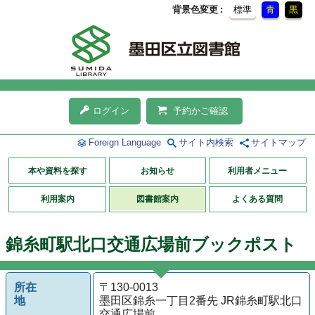
背景色変更
標準
青
黒
ログイン
予約かご確認
Foreign Language
サイト内検索
サイトマップ
本や資料を探す
お知らせ
利用者メニュー
利用案内
図書館案内
よくある質問
錦糸町駅北口交通広場前ブックポスト
所在
〒130-0013
地
墨田区錦糸一丁目2番先 JR錦糸町駅北口
交通広場前