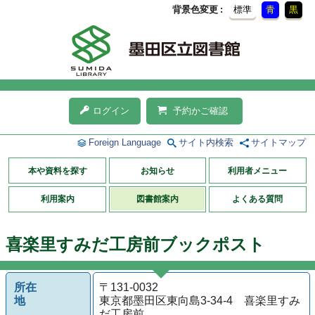
背景色変更
標準
青
黒
ログイン
予約かご確認
Foreign Language
サイト内検索
サイトマップ
本や資料を探す
お知らせ
利用者メニュー
利用案内
図書館案内
よくある質問
喜楽里すみだ工房前ブックポスト
所在
〒131-0032
地
東京都墨田区東向島3-34-4 喜楽里すみ
だ工房前