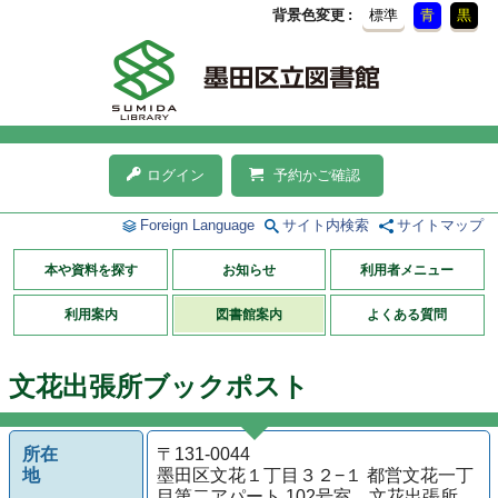
背景色変更
標準
青
黒
ログイン
予約かご確認
Foreign Language
サイト内検索
サイトマップ
本や資料を探す
お知らせ
利用者メニュー
利用案内
図書館案内
よくある質問
文花出張所ブックポスト
所在
〒131-0044
地
墨田区文花１丁目３２−１ 都営文花一丁
目第二アパート 102号室 文花出張所