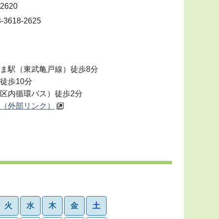
2620
618-2625
ま駅（東武亀戸線）徒歩8分
徒歩10分
区内循環バス）徒歩2分
（外部リンク）
火
水
木
金
土