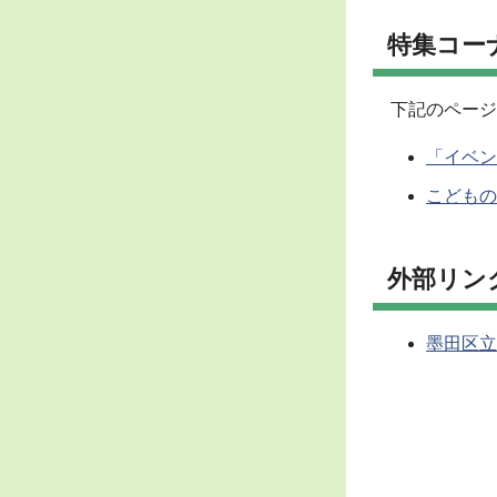
特集コー
下記のページ
「イベン
こどもの
外部リン
墨田区立