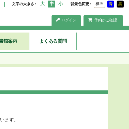
文字の大きさ
背景色変更
標準
青
黒
ログイン
予約かご確認
書館案内
よくある質問
います。