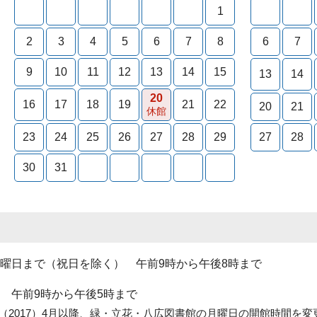
1
2
3
4
5
6
7
8
6
7
9
10
11
12
13
14
15
13
14
20
16
17
18
19
21
22
20
21
休館
23
24
25
26
27
28
29
27
28
30
31
曜日まで（祝日を除く） 午前9時から午後8時まで
 午前9時から午後5時まで
年（2017）4月以降、緑・立花・八広図書館の月曜日の開館時間を