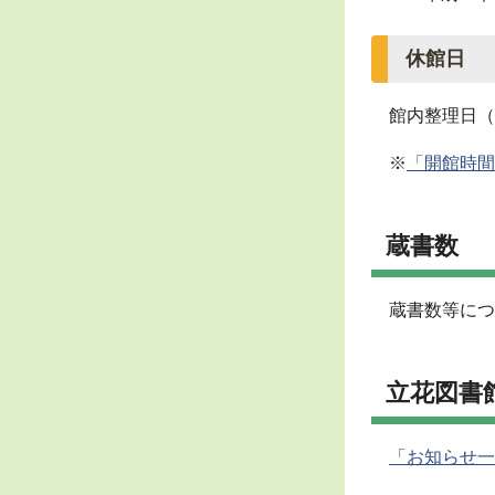
休館日
館内整理日（
※
「開館時間
蔵書数
蔵書数等につ
立花図書
「お知らせ一