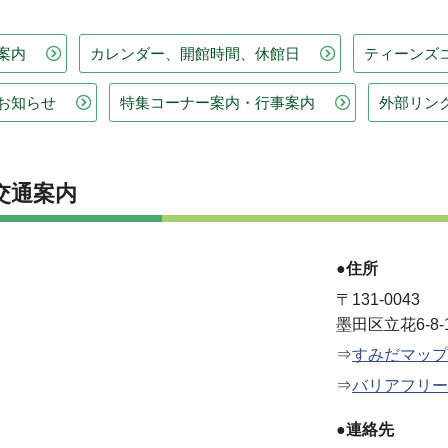
案内
カレンダー、開館時間、休館日
ティーンズ
お知らせ
特集コーナー案内・行事案内
外部リン
交通案内
●住所
〒131-0043
墨田区立花6-8-
⇒
すみだマップ
⇒
バリアフリー
●連絡先