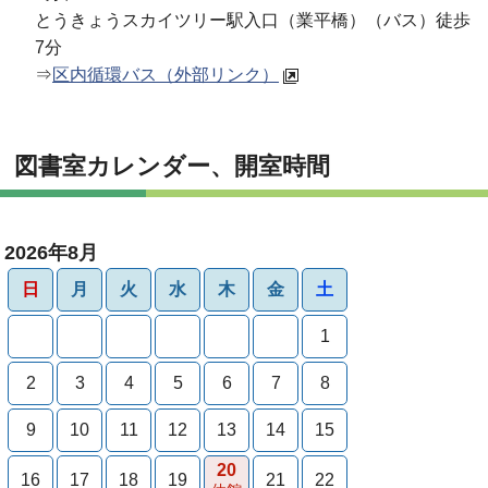
とうきょうスカイツリー駅入口（業平橋）（バス）徒歩
7分
⇒
区内循環バス（外部リンク）
図書室カレンダー、開室時間
2026年8月
日
月
火
水
木
金
土
1
2
3
4
5
6
7
8
9
10
11
12
13
14
15
20
16
17
18
19
21
22