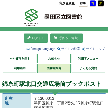
背景色変更
標準
青
黒
ログイン
予約かご確認
Foreign Language
サイト内検索
サイトマップ
本や資料を探す
お知らせ
利用者メニュー
利用案内
図書館案内
よくある質問
錦糸町駅北口交通広場前ブックポスト
所在
〒130-0013
地
墨田区錦糸一丁目2番先 JR錦糸町駅北口
交通広場前