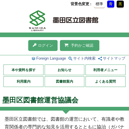
背景色変更
標準
青
黒
ログイン
予約かご確認
Foreign Language
サイト内検索
サイトマップ
本や資料を探す
お知らせ
利用者メニュー
利用案内
図書館案内
よくある質問
墨田区図書館運営協議会
墨田区立図書館では、図書館の運営において、有識者や教
育関係者の専門的な知見を活用するとともに協治（ガバナ