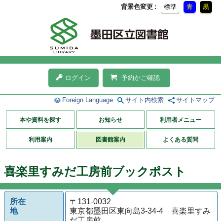
背景色変更
標準
青
黒
ログイン
予約かご確認
Foreign Language
サイト内検索
サイトマップ
本や資料を探す
お知らせ
利用者メニュー
利用案内
図書館案内
よくある質問
喜楽里すみだ工房前ブックポスト
所在
〒131-0032
地
東京都墨田区東向島3-34-4 喜楽里すみ
だ工房前