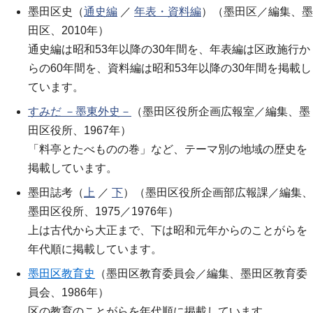
墨田区史（
通史編
／
年表・資料編
）（墨田区／編集、墨
田区、2010年）
通史編は昭和53年以降の30年間を、年表編は区政施行か
らの60年間を、資料編は昭和53年以降の30年間を掲載し
ています。
すみだ －墨東外史－
（墨田区役所企画広報室／編集、墨
田区役所、1967年）
「料亭とたべものの巻」など、テーマ別の地域の歴史を
掲載しています。
墨田誌考（
上
／
下
）（墨田区役所企画部広報課／編集、
墨田区役所、1975／1976年）
上は古代から大正まで、下は昭和元年からのことがらを
年代順に掲載しています。
墨田区教育史
（墨田区教育委員会／編集、墨田区教育委
員会、1986年）
区の教育のことがらを年代順に掲載しています。