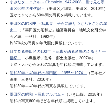
すみだクロニクル －Chronicle 1947-2008 目で見る墨
田区60年の年代記－
（墨田区／編集、墨田区、2010年）
区ができてから60年間の写真を掲載しています。
墨田区の昭和史 －写真集 子らに語りつぐふるさとの歴
史－
（「墨田区の昭和史」編纂委員会・地域文化研究学
会／編、千秋社、1992年）
約370枚の写真を年代順に掲載しています。
目で見る墨田区の100年 －写真が語る激動のふるさと一
世紀－
（小島惟孝／監修、郷土出版社、2007年）
明治・大正から昭和の写真を年代順に掲載しています。
昭和30年・40年代の墨田区 －1955〜1974－
（三冬社／
編集、三冬社、2010年）
昭和30年～40年代の写真を掲載しています。
墨田区の昭和 －写真アルバム－
（いき出版、2018年）
昭和の写真600点ほどを年代順に掲載しています。