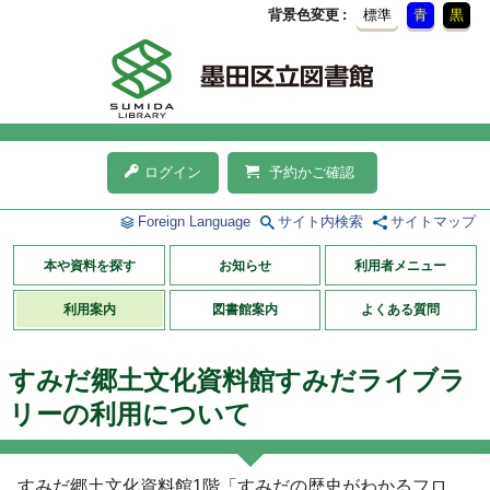
背景色変更
標準
青
黒
ログイン
予約かご確認
Foreign Language
サイト内検索
サイトマップ
本や資料を探す
お知らせ
利用者メニュー
利用案内
図書館案内
よくある質問
すみだ郷土文化資料館すみだライブラ
リーの利用について
すみだ郷土文化資料館1階「すみだの歴史がわかるフロ