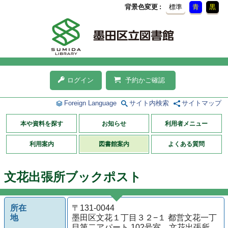
背景色変更
標準
青
黒
ログイン
予約かご確認
Foreign Language
サイト内検索
サイトマップ
本や資料を探す
お知らせ
利用者メニュー
利用案内
図書館案内
よくある質問
文花出張所ブックポスト
所在
〒131-0044
地
墨田区文花１丁目３２−１ 都営文花一丁
目第二アパート 102号室 文花出張所