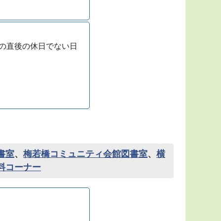
の直後の休日でない日
書室
、
梅若橋コミュニティ会館図書室
、
横
料コーナー