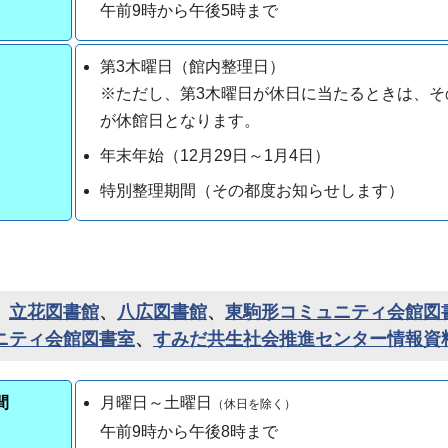
午前9時から午後5時まで
第3木曜日（館内整理日）
※ただし、第3木曜日が休日に当たるときは、そ
が休館日となります。
年末年始（12月29日～1月4日）
特別整理期間（その都度お知らせします）
、
立花図書館
、
八広図書館
、
東駒形コミュニティ会館図
ニティ会館図書室
、
すみだ共生社会推進センター情報資
間
月曜日～土曜日
（休日を除く）
午前9時から午後8時まで