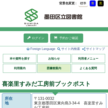
背景色変更
標準
青
黒
ログイン
予約かご確認
Foreign Language
サイト内検索
サイトマップ
本や資料を探す
お知らせ
利用者メニュー
利用案内
図書館案内
よくある質問
喜楽里すみだ工房前ブックポスト
所在
〒131-0032
地
東京都墨田区東向島3-34-4 喜楽里すみ
だ工房前