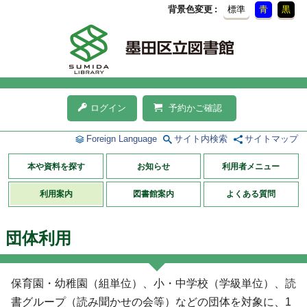
背景色変更
標準
青
黒
ログイン
予約かご確認
Foreign Language
サイト内検索
サイトマップ
本や資料を探す
お知らせ
利用者メニュー
利用案内
図書館案内
よくある質問
団体利用
保育園・幼稚園（組単位）、小・中学校（学級単位）、読
書グループ（読み聞かせの会等）などの団体を対象に、1