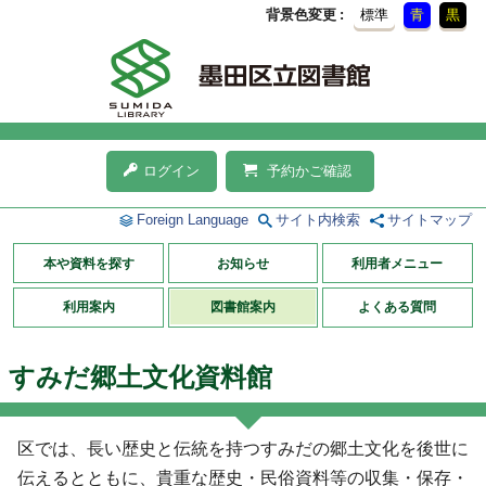
背景色変更
標準
青
黒
ログイン
予約かご確認
Foreign Language
サイト内検索
サイトマップ
本や資料を探す
お知らせ
利用者メニュー
利用案内
図書館案内
よくある質問
すみだ郷土文化資料館
区では、長い歴史と伝統を持つすみだの郷土文化を後世に
伝えるとともに、貴重な歴史・民俗資料等の収集・保存・