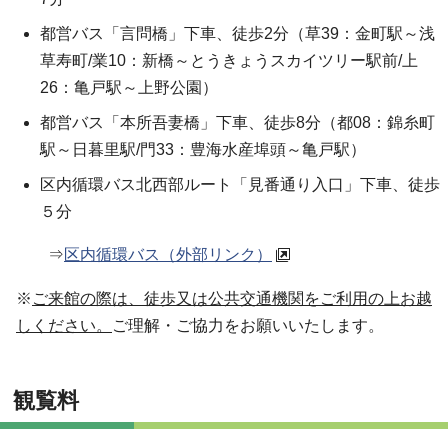
都営バス「言問橋」下車、徒歩2分（草39：金町駅～浅
草寿町/業10：新橋～とうきょうスカイツリー駅前/上
26：亀戸駅～上野公園）
都営バス「本所吾妻橋」下車、徒歩8分（都08：錦糸町
駅～日暮里駅/門33：豊海水産埠頭～亀戸駅）
区内循環バス北西部ルート「見番通り入口」下車、徒歩
５分
⇒
区内循環バス（外部リンク）
※
ご来館の際は、徒歩又は公共交通機関をご利用の上お越
しください。
ご理解・ご協力をお願いいたします。
観覧料