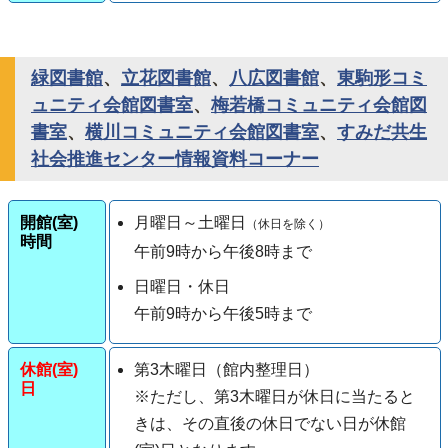
緑図書館
、
立花図書館
、
八広図書館
、
東駒形コミ
ュニティ会館図書室
、
梅若橋コミュニティ会館図
書室
、
横川コミュニティ会館図書室
、
すみだ共生
社会推進センター情報資料コーナー
開館(室)
月曜日～土曜日
（休日を除く）
時間
午前9時から午後8時まで
日曜日・休日
午前9時から午後5時まで
休館(室)
第3木曜日（館内整理日）
日
※ただし、第3木曜日が休日に当たると
きは、その直後の休日でない日が休館