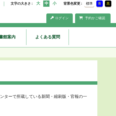
文字の大きさ
背景色変更
標準
青
黒
ログイン
予約かご確認
書館案内
よくある質問
ンターで所蔵している新聞・縮刷版・官報の一