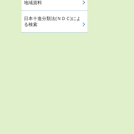
地域資料
日本十進分類法(ＮＤＣ)によ
る検索