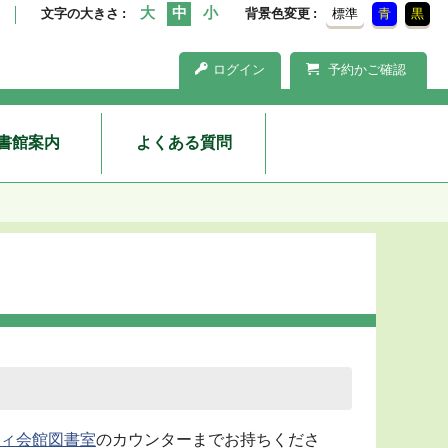
文字の大きさ
背景色変更
標準
青
黒
ログイン
予約かご確認
書館案内
よくある質問
ィ会館図書室
のカウンターまでお持ちくださ