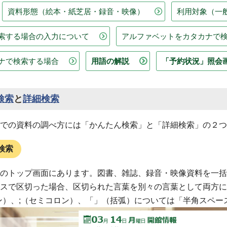
資料形態（絵本・紙芝居・録音・映像）
利用対象（一
索する場合の入力について
アルファベットをカタカナで
ナで検索する場合
用語の解説
「予約状況」照会
検索
と
詳細検索
での資料の調べ方には「かんたん検索」と「詳細検索」の２つ
検索
のトップ画面にあります。図書、雑誌、録音・映像資料を一括
スで区切った場合、区切られた言葉を別々の言葉として両方に
ン）、;（セミコロン）、「」（括弧）については「半角スペ