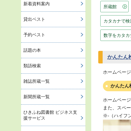
新着資料案内
所蔵館
貸出ベスト
カタカナで検
予約ベスト
数字をカタカ
話題の本
かんたん
類語検索
ホームページ
雑誌所蔵一覧
かんたん
新聞所蔵一覧
ホームページ
また、スペー
ひきふね図書館 ビジネス支
※-（ハイフ
援サービス