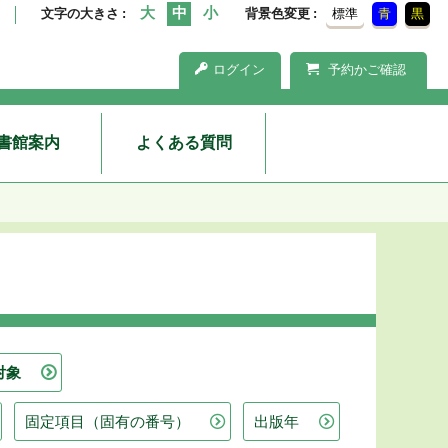
文字の大きさ
背景色変更
標準
青
黒
ログイン
予約かご確認
書館案内
よくある質問
対象
固定項目（固有の番号）
出版年