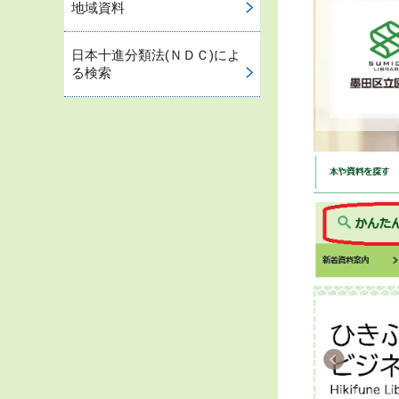
地域資料
日本十進分類法(ＮＤＣ)によ
る検索