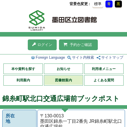
背景色変更
標準
青
黒
ログイン
予約かご確認
Foreign Language
サイト内検索
サイトマップ
本や資料を探す
お知らせ
利用者メニュー
利用案内
図書館案内
よくある質問
錦糸町駅北口交通広場前ブックポスト
所在
〒130-0013
地
墨田区錦糸一丁目2番先 JR錦糸町駅北口
交通広場前