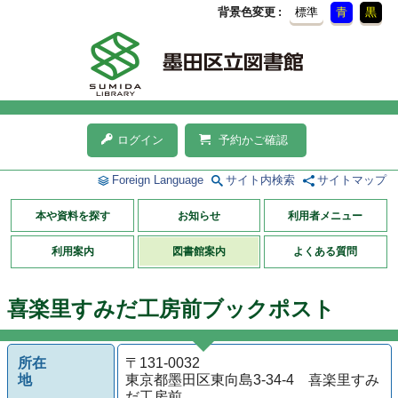
背景色変更
標準
青
黒
ログイン
予約かご確認
Foreign Language
サイト内検索
サイトマップ
本や資料を探す
お知らせ
利用者メニュー
利用案内
図書館案内
よくある質問
喜楽里すみだ工房前ブックポスト
所在
〒131-0032
地
東京都墨田区東向島3-34-4 喜楽里すみ
だ工房前