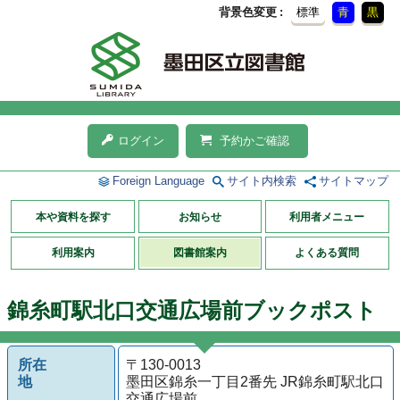
背景色変更
標準
青
黒
ログイン
予約かご確認
Foreign Language
サイト内検索
サイトマップ
本や資料を探す
お知らせ
利用者メニュー
利用案内
図書館案内
よくある質問
錦糸町駅北口交通広場前ブックポスト
所在
〒130-0013
地
墨田区錦糸一丁目2番先 JR錦糸町駅北口
交通広場前