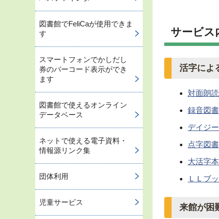
図書館でFeliCaが使用できま
サービス
す
スマートフォンでかしだし
活字によ
券のバーコード表示ができ
ます
対面朗読
図書館で使えるオンライン
録音図書
データベース
デイジー
ネットで使える電子資料・
点字図書
情報源リンク集
大活字本
団体利用
ＬＬブッ
児童サービス
来館が困