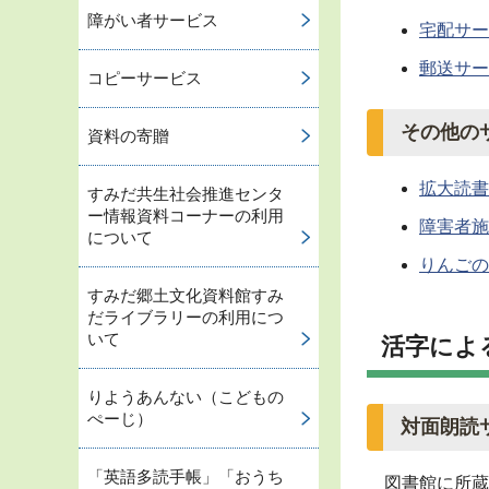
障がい者サービス
宅配サー
郵送サー
コピーサービス
その他の
資料の寄贈
拡大読書
すみだ共生社会推進センタ
ー情報資料コーナーの利用
障害者施
について
りんごの
すみだ郷土文化資料館すみ
だライブラリーの利用につ
いて
活字によ
りようあんない（こどもの
ぺーじ）
対面朗読
「英語多読手帳」「おうち
図書館に所蔵