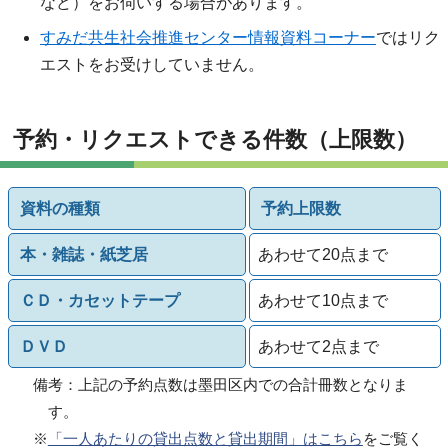
など）をお伺いする場合があります。
すみだ共生社会推進センター情報資料コーナー
ではリク
エストをお受けしていません。
予約・リクエストできる件数（上限数）
資料の種類
予約上限数
本・雑誌・紙芝居
あわせて20点まで
ＣＤ・カセットテープ
あわせて10点まで
ＤＶＤ
あわせて2点まで
備考：上記の予約点数は墨田区内での合計冊数となりま
す。
※
「一人あたりの貸出点数と貸出期間」はこちら
をご覧く