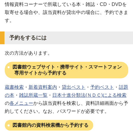
情報資料コーナーで所蔵している本・雑誌・CD・DVDを
取寄せる場合や、該当資料が貸出中の場合に、予約できま
す。
予約をするには
次の方法があります。
図書館ウェブサイト・携帯サイト・スマートフォン
専用サイトから予約する
蔵書検索
・
新着資料案内
・
貸出ベスト
・
予約ベスト
・
話題
の本
・
雑誌所蔵一覧
・
日本十進分類法(ＮＤＣ)による検索
の
各メニュー
から該当資料を検索し、資料詳細画面から予
約してください。なお、パスワードが必要です。
図書館内の資料検索機から予約する