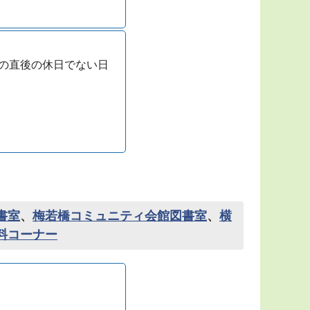
の直後の休日でない日
書室
、
梅若橋コミュニティ会館図書室
、
横
料コーナー