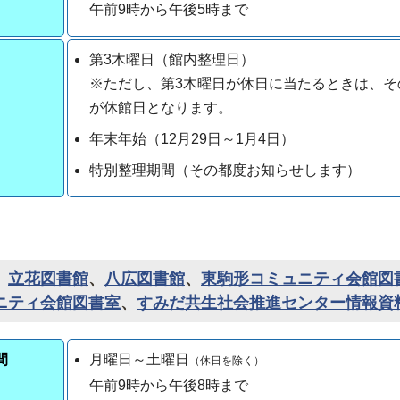
午前9時から午後5時まで
第3木曜日（館内整理日）
※ただし、第3木曜日が休日に当たるときは、そ
が休館日となります。
年末年始（12月29日～1月4日）
特別整理期間（その都度お知らせします）
、
立花図書館
、
八広図書館
、
東駒形コミュニティ会館図
ニティ会館図書室
、
すみだ共生社会推進センター情報資
間
月曜日～土曜日
（休日を除く）
午前9時から午後8時まで