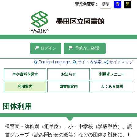
背景色変更
標準
青
黒
ログイン
予約かご確認
Foreign Language
サイト内検索
サイトマップ
本や資料を探す
お知らせ
利用者メニュー
利用案内
図書館案内
よくある質問
団体利用
保育園・幼稚園（組単位）、小・中学校（学級単位）、読
書グループ（読み聞かせの会等）などの団体を対象に、1