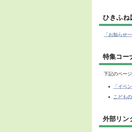
ひきふね
「お知らせ一
特集コー
下記のページ
「イベン
こどもの
外部リン