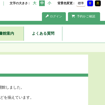
文字の大きさ
背景色変更
標準
青
黒
ログイン
予約かご確認
書館案内
よくある質問
て開館しました。
どを揃えています。