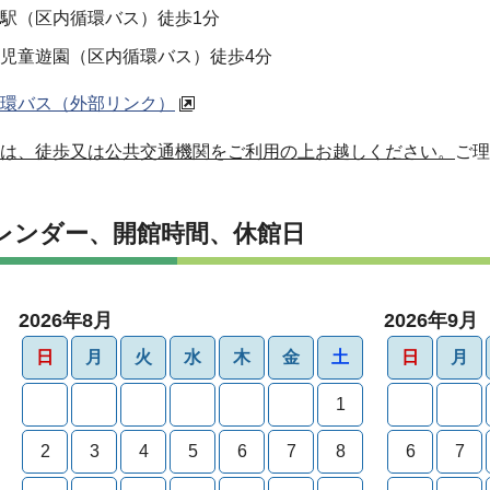
駅（区内循環バス）徒歩1分
児童遊園（区内循環バス）徒歩4分
環バス（外部リンク）
は、徒歩又は公共交通機関をご利用の上お越しください。
ご理
レンダー、開館時間、休館日
2026年8月
2026年9月
日
月
火
水
木
金
土
日
月
1
2
3
4
5
6
7
8
6
7