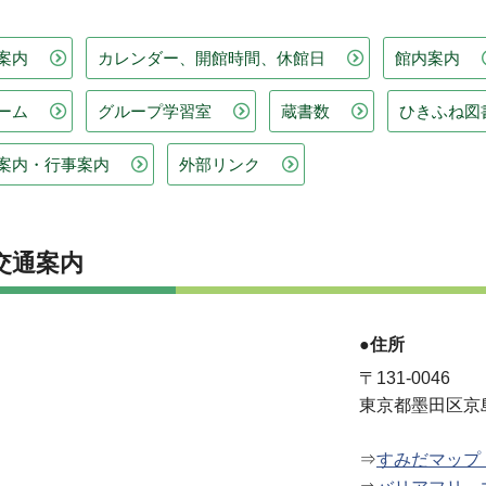
案内
カレンダー、開館時間、休館日
館内案内
ーム
グループ学習室
蔵書数
ひきふね図
案内・行事案内
外部リンク
交通案内
●住所
〒131-0046
東京都墨田区京島1
⇒
すみだマップ