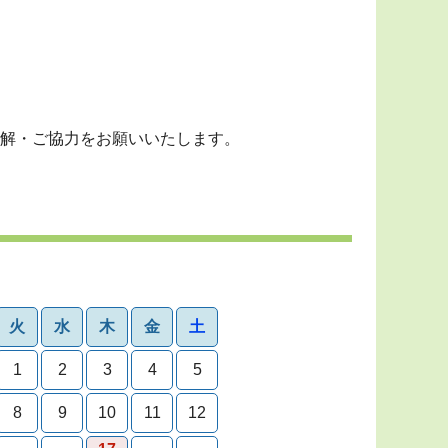
解・ご協力をお願いいたします。
火
水
木
金
土
1
2
3
4
5
8
9
10
11
12