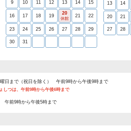
9
10
11
12
13
14
15
13
14
20
16
17
18
19
21
22
20
21
休館
23
24
25
26
27
28
29
27
28
30
31
曜日まで（祝日を除く） 午前9時から
午後9時
まで
ょしつは、午前9時から午後6時まで
 午前9時から午後5時まで