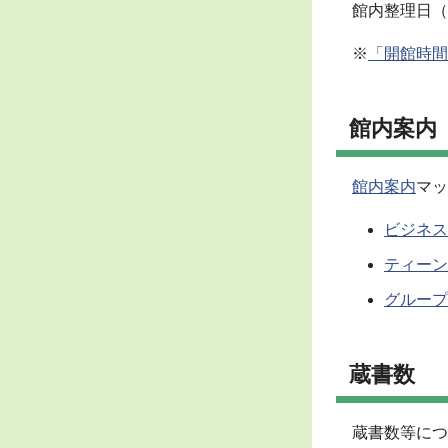
館内整理日（
※
「開館時間
館内案内
館内案内
マッ
ビジネス
ティーン
グループ
蔵書数
蔵書数等につ