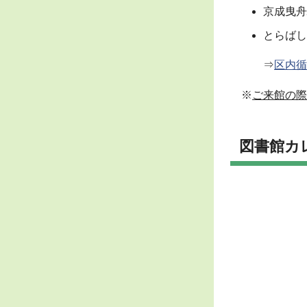
京成曳舟
とらばし
⇒
区内循
※
ご来館の際
図書館カ