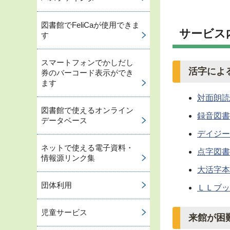
図書館でFeliCaが使用できま
サービス
す
スマートフォンでかしだし
活字によ
券のバーコード表示ができ
ます
対面朗読
図書館で使えるオンライン
録音図書
データベース
デイジー
ネットで使える電子資料・
点字図書
情報源リンク集
大活字本
団体利用
ＬＬブッ
児童サービス
来館が困