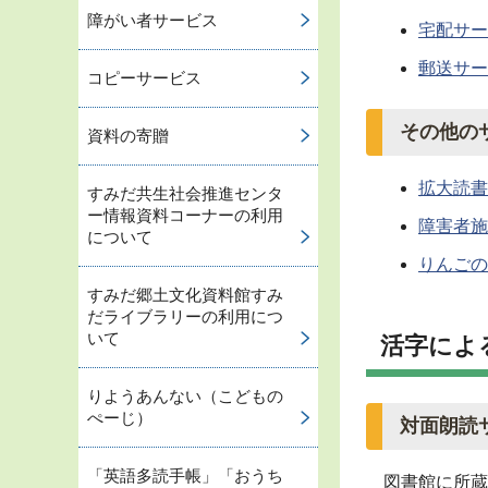
障がい者サービス
宅配サー
郵送サー
コピーサービス
その他の
資料の寄贈
拡大読書
すみだ共生社会推進センタ
ー情報資料コーナーの利用
障害者施
について
りんごの
すみだ郷土文化資料館すみ
だライブラリーの利用につ
いて
活字によ
りようあんない（こどもの
ぺーじ）
対面朗読
「英語多読手帳」「おうち
図書館に所蔵