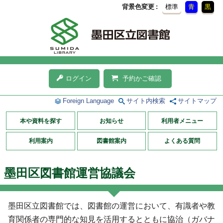
背景色変更
標準
青
黒
ログイン
予約かご確認
Foreign Language
サイト内検索
サイトマップ
本や資料を探す
お知らせ
利用者メニュー
利用案内
図書館案内
よくある質問
墨田区図書館運営協議会
墨田区立図書館では、図書館の運営において、有識者や教
育関係者の専門的な知見を活用するとともに協治（ガバナ