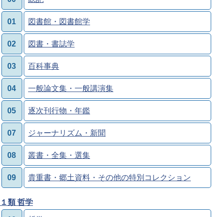
01
図書館・図書館学
02
図書・書誌学
03
百科事典
04
一般論文集・一般講演集
05
逐次刊行物・年鑑
07
ジャーナリズム・新聞
08
叢書・全集・選集
09
貴重書・郷土資料・その他の特別コレクション
１類 哲学