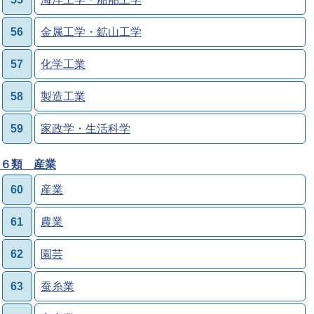
56
金属工学・鉱山工学
57
化学工業
58
製造工業
59
家政学・生活科学
６類 産業
60
産業
61
農業
62
園芸
63
蚕糸業