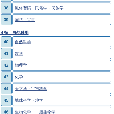
38
風俗習慣・民俗学・民族学
39
国防・軍事
４類 自然科学
40
自然科学
41
数学
42
物理学
43
化学
44
天文学・宇宙科学
45
地球科学・地学
46
生物化学・一般生物学