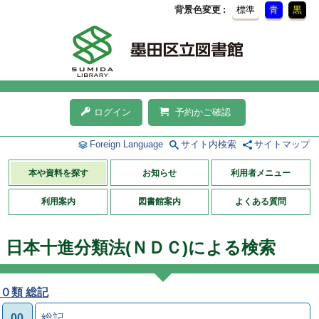
背景色変更
標準
青
黒
ログイン
予約かご確認
Foreign Language
サイト内検索
サイトマップ
本や資料を探す
お知らせ
利用者メニュー
利用案内
図書館案内
よくある質問
日本十進分類法(ＮＤＣ)による検索
０類 総記
00
総記