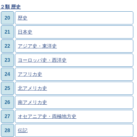
２類 歴史
20
歴史
21
日本史
22
アジア史・東洋史
23
ヨーロッパ史・西洋史
24
アフリカ史
25
北アメリカ史
26
南アメリカ史
27
オセアニア史・両極地方史
28
伝記