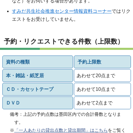
など）をお伺いする場合があります。
すみだ共生社会推進センター情報資料コーナー
ではリク
エストをお受けしていません。
予約・リクエストできる件数（上限数）
資料の種類
予約上限数
本・雑誌・紙芝居
あわせて20点まで
ＣＤ・カセットテープ
あわせて10点まで
ＤＶＤ
あわせて2点まで
備考：上記の予約点数は墨田区内での合計冊数となりま
す。
※
「一人あたりの貸出点数と貸出期間」はこちら
をご覧く