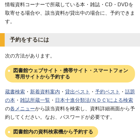
情報資料コーナーで所蔵している本・雑誌・CD・DVDを
取寄せる場合や、該当資料が貸出中の場合に、予約できま
す。
予約をするには
次の方法があります。
図書館ウェブサイト・携帯サイト・スマートフォン
専用サイトから予約する
蔵書検索
・
新着資料案内
・
貸出ベスト
・
予約ベスト
・
話題
の本
・
雑誌所蔵一覧
・
日本十進分類法(ＮＤＣ)による検索
の
各メニュー
から該当資料を検索し、資料詳細画面から予
約してください。なお、パスワードが必要です。
図書館内の資料検索機から予約する