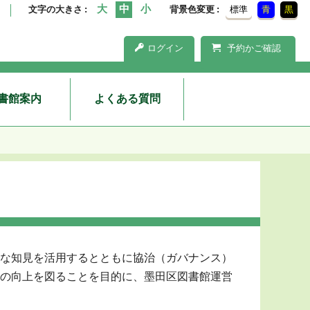
文字の大きさ
背景色変更
標準
青
黒
ログイン
予約かご確認
書館案内
よくある質問
な知見を活用するとともに協治（ガバナンス）
の向上を図ることを目的に、墨田区図書館運営