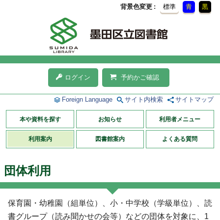
背景色変更
標準
青
黒
ログイン
予約かご確認
Foreign Language
サイト内検索
サイトマップ
本や資料を探す
お知らせ
利用者メニュー
利用案内
図書館案内
よくある質問
団体利用
保育園・幼稚園（組単位）、小・中学校（学級単位）、読
書グループ（読み聞かせの会等）などの団体を対象に、1