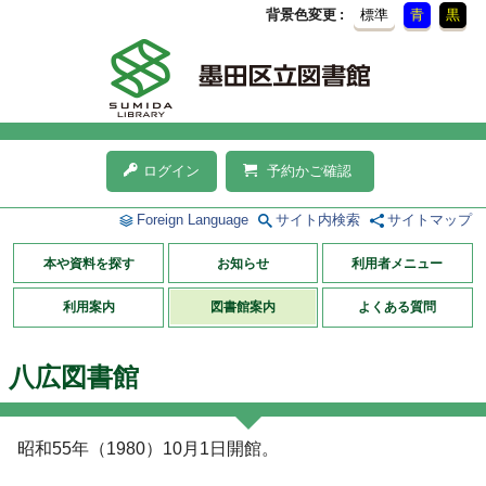
背景色変更
標準
青
黒
ログイン
予約かご確認
Foreign Language
サイト内検索
サイトマップ
本や資料を探す
お知らせ
利用者メニュー
利用案内
図書館案内
よくある質問
八広図書館
昭和55年（1980）10月1日開館。