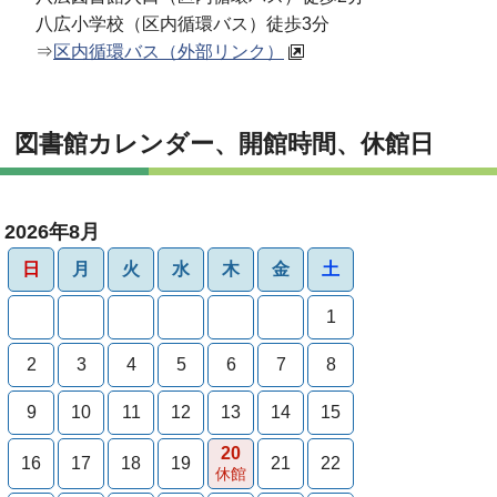
八広小学校（区内循環バス）徒歩3分
⇒
区内循環バス（外部リンク）
図書館カレンダー、開館時間、休館日
2026年8月
日
月
火
水
木
金
土
1
2
3
4
5
6
7
8
9
10
11
12
13
14
15
20
16
17
18
19
21
22
休館