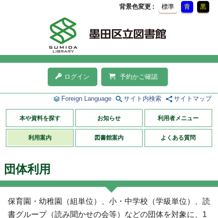
背景色変更
標準
青
黒
ログイン
予約かご確認
Foreign Language
サイト内検索
サイトマップ
本や資料を探す
お知らせ
利用者メニュー
利用案内
図書館案内
よくある質問
団体利用
保育園・幼稚園（組単位）、小・中学校（学級単位）、読
書グループ（読み聞かせの会等）などの団体を対象に、1