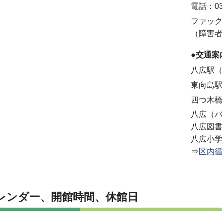
電話：03-
ファックス
（障害
●交通案
八広駅（
東向島駅
四つ木橋
八広（バ
八広図書
八広小学
⇒
区内
レンダー、開館時間、休館日