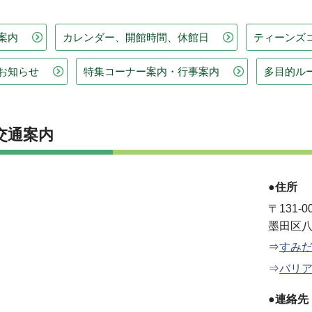
案内
カレンダー、開館時間、休館日
ティーンズ
お知らせ
特集コーナー案内・行事案内
多目的ル
交通案内
●住所
〒131-0
墨田区八
⇒
すみ
⇒
バリ
●連絡先