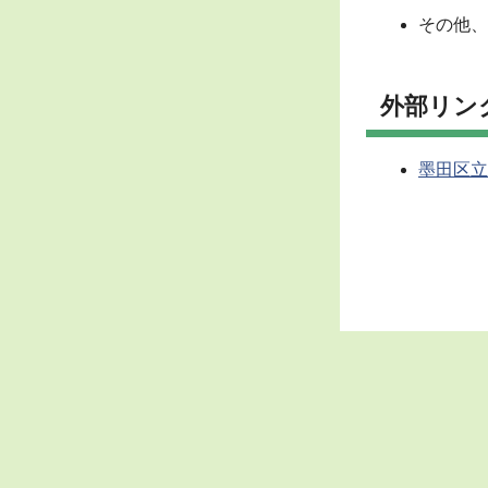
その他、
外部リン
墨田区立