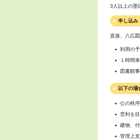
3人以上の墨
申し込み
直接、八広図
利用の予
１時間単
図書館事
以下の場
公の秩序
営利を目
建物、付
管理上支