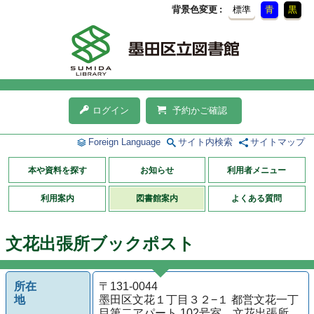
背景色変更
標準
青
黒
ログイン
予約かご確認
Foreign Language
サイト内検索
サイトマップ
本や資料を探す
お知らせ
利用者メニュー
利用案内
図書館案内
よくある質問
文花出張所ブックポスト
所在
〒131-0044
地
墨田区文花１丁目３２−１ 都営文花一丁
目第二アパート 102号室 文花出張所