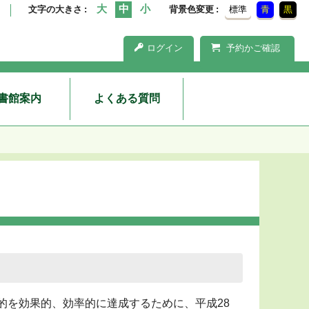
文字の大きさ
背景色変更
標準
青
黒
ログイン
予約かご確認
書館案内
よくある質問
的を効果的、効率的に達成するために、平成28