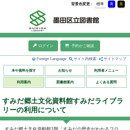
背景色変更
標準
青
黒
ログイン
予約かご確認
Foreign Language
サイト内検索
サイトマップ
本や資料を探す
お知らせ
利用者メニュー
利用案内
図書館案内
よくある質問
すみだ郷土文化資料館すみだライブラ
リーの利用について
すみだ郷土文化資料館1階「すみだの歴史がわかるフロ