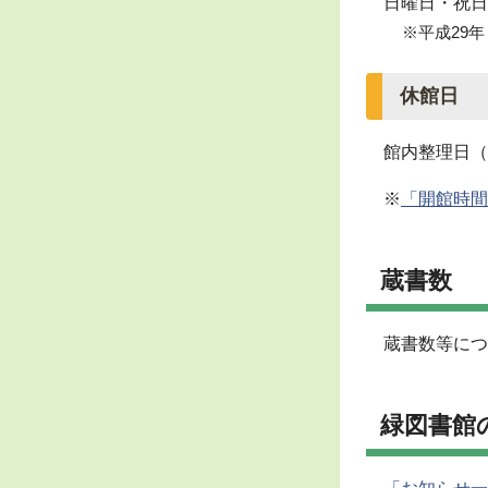
日曜日・祝日
※平成29
休館日
館内整理日（
※
「開館時間
蔵書数
蔵書数等につ
緑図書館