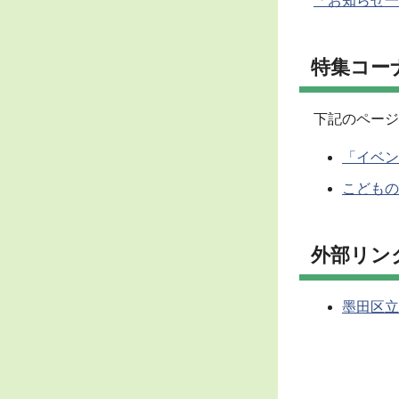
「お知らせ一
特集コー
下記のページ
「イベン
こどもの
外部リン
墨田区立