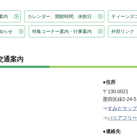
案内
カレンダー、開館時間、休館日
ティーンズ
知らせ
特集コーナー案内・行事案内
外部リンク
交通案内
●住所
〒130-0021
墨田区緑2-24-5
⇒
すみだマップ
⇒
バリアフリー
●連絡先