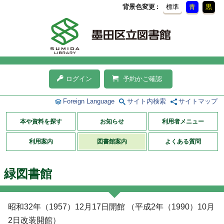
背景色変更
標準
青
黒
ログイン
予約かご確認
Foreign Language
サイト内検索
サイトマップ
本や資料を探す
お知らせ
利用者メニュー
利用案内
図書館案内
よくある質問
緑図書館
昭和32年（1957）12月17日開館 （平成2年（1990）10月
2日改装開館）